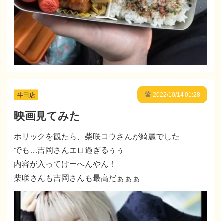
牛田店
2022/10/14 01:28
映画見てみた
ホリックを観たら、柴咲コウさんが綺麗でした
でも…吉岡さんエロ過ぎるぅぅ
内容が入ってけーへんやん！
柴咲さんも吉岡さんも最高だぁぁぁ