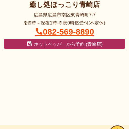
癒し処ほっこり青崎店
広島県広島市南区東青崎町7-7
朝9時～深夜1時 ※夜0時迄受付(不定休)
082-569-8890
ホットペッパーから予約 (青崎店)