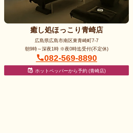
癒し処ほっこり青崎店
広島県広島市南区東青崎町7-7
朝9時～深夜1時 ※夜0時迄受付(不定休)
082-569-8890
ホットペッパーから予約 (青崎店)